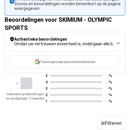
Scores en beoordelingen worden binnenkort op de pagina
weergegeven.
Beoordelingen voor SKIMIUM - OLYMPIC
SPORTS
Authentieke beoordelingen
Omdat uw vertrouwen essentieel is, ondergaan alle beoordelingen een strenge controleprocedure, van verzameling tot moderatie tot publicatie, om maximale betrouwbaarheid te garanderen.
Toevoegen aan uw voorkeursbronnen
5
-%
-
4
-%
3
-%
Gebaseerd op beoordelingen
2
-%
van de afgelopen 12 maanden
1
-%
Filteren