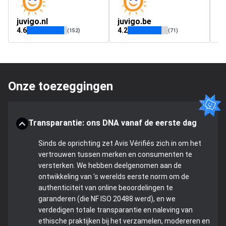
juvigo.nl
juvigo.be
h
4.6
4.2
4.
(152)
(71)
Onze toezeggingen
Transparantie: ons DNA vanaf de eerste dag
Sinds de oprichting zet Avis Vérifiés zich in om het
vertrouwen tussen merken en consumenten te
versterken. We hebben deelgenomen aan de
ontwikkeling van 's werelds eerste norm om de
authenticiteit van online beoordelingen te
garanderen (die NF ISO 20488 werd), en we
verdedigen totale transparantie en naleving van
ethische praktijken bij het verzamelen, modereren en