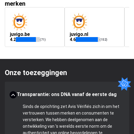
merken
juvigo.be
juvigo.nl
h
4.2
4.6
4.
(71)
(152)
Onze toezeggingen
Transparantie: ons DNA vanaf de eerste dag
Sinds de oprichting zet Avis Vérifiés zich in om het
vertrouwen tussen merken en consumenten te
versterken. We hebben deelgenomen aan de
ontwikkeling van 's werelds eerste norm om de
authenticiteit van online beoordelingen te