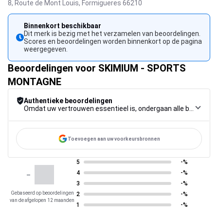
8, Route de Mont Louis,
Formigueres
66210
Binnenkort beschikbaar
Dit merk is bezig met het verzamelen van beoordelingen.
Scores en beoordelingen worden binnenkort op de pagina
weergegeven.
Beoordelingen voor SKIMIUM - SPORTS
MONTAGNE
Authentieke beoordelingen
Omdat uw vertrouwen essentieel is, ondergaan alle beoordelingen een strenge controleprocedure, van verzameling tot moderatie tot publicatie, om maximale betrouwbaarheid te garanderen.
Toevoegen aan uw voorkeursbronnen
5
-%
-
4
-%
3
-%
Gebaseerd op beoordelingen
2
-%
van de afgelopen 12 maanden
1
-%