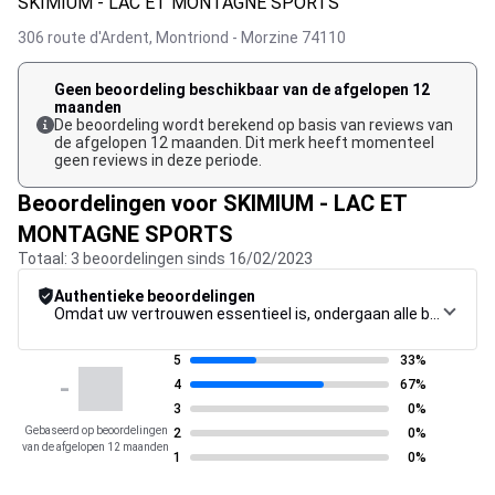
SKIMIUM - LAC ET MONTAGNE SPORTS
306 route d'Ardent,
Montriond - Morzine
74110
Geen beoordeling beschikbaar van de afgelopen 12
maanden
De beoordeling wordt berekend op basis van reviews van
de afgelopen 12 maanden. Dit merk heeft momenteel
geen reviews in deze periode.
Beoordelingen voor SKIMIUM - LAC ET
MONTAGNE SPORTS
Totaal: 3 beoordelingen sinds 16/02/2023
Authentieke beoordelingen
Omdat uw vertrouwen essentieel is, ondergaan alle beoordelingen een strenge controleprocedure, van verzameling tot moderatie tot publicatie, om maximale betrouwbaarheid te garanderen.
5
33%
-
4
67%
3
0%
Gebaseerd op beoordelingen
2
0%
van de afgelopen 12 maanden
1
0%