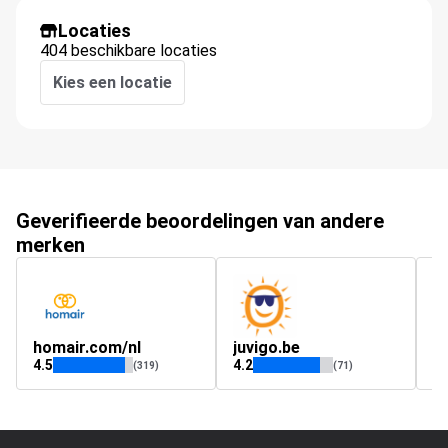
Locaties
404 beschikbare locaties
Kies een locatie
Geverifieerde beoordelingen van andere
merken
homair.com/nl
juvigo.be
ju
4.5
4.2
4.
(319)
(71)