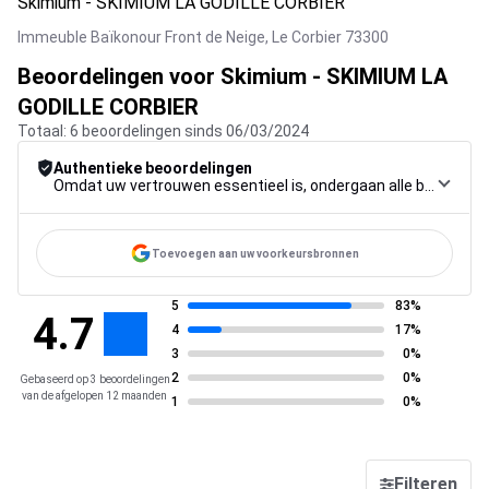
Skimium - SKIMIUM LA GODILLE CORBIER
Immeuble Baïkonour Front de Neige,
Le Corbier
73300
Beoordelingen voor Skimium - SKIMIUM LA
GODILLE CORBIER
Totaal: 6 beoordelingen sinds 06/03/2024
Authentieke beoordelingen
Omdat uw vertrouwen essentieel is, ondergaan alle beoordelingen een strenge controleprocedure, van verzameling tot moderatie tot publicatie, om maximale betrouwbaarheid te garanderen.
Toevoegen aan uw voorkeursbronnen
5
83%
4.7
4
17%
3
0%
2
0%
Gebaseerd op 3 beoordelingen
van de afgelopen 12 maanden
1
0%
Filteren