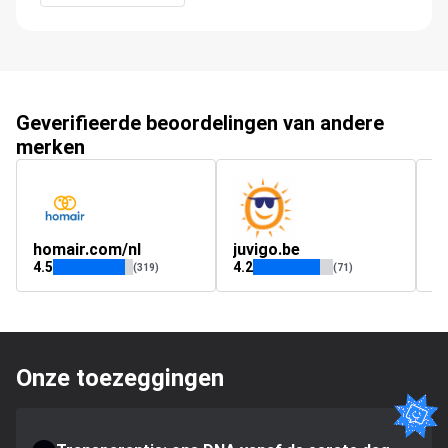
Geverifieerde beoordelingen van andere
merken
homair.com/nl
juvigo.be
ju
4.5
4.2
4.
(319)
(71)
Onze toezeggingen