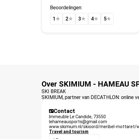
Beoordelingen:
1
★
2
★
3
★
4
★
5
★
Over SKIMIUM - HAMEAU S
SKI BREAK
SKIMIUM, partner van DECATHLON: online verh
Contact
Immeuble Le Candide,
73550
lehameausports@gmail.com
www.skimium.nl/skioord/meribel-mottaret/
Travel and tourism