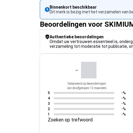
Binnenkort beschikbaar
Dit merk is bezig met het verzamelen van 
Beoordelingen voor SKIMI
Authentieke beoordelingen
Omdat uw vertrouwen essentieel is, onderg
verzameling tot moderatie tot publicatie,
-
Gebaseerd op beoordelingen
van de afgelopen 12 maanden
5
-%
4
-%
3
-%
2
-%
1
-%
Zoeken op trefwoord