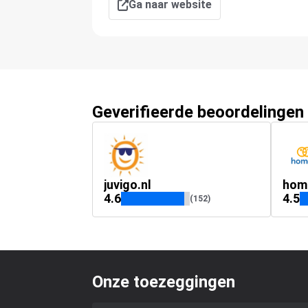
Ga naar website
Geverifieerde beoordelingen
juvigo.nl
homa
4.6
4.5
(152)
Onze toezeggingen