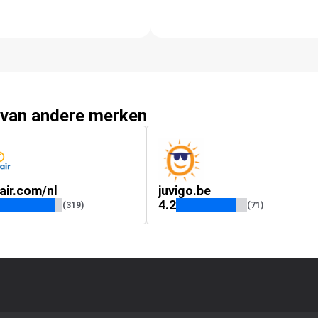
 van andere merken
ir.com/nl
juvigo.be
4.2
(319)
(71)