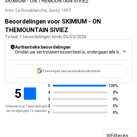
SKIMIUM - ON THEMOUNTAIN SIVIEZ
Imm. La Rosablanche,
Siviez
1997
Beoordelingen voor SKIMIUM - ON
THEMOUNTAIN SIVIEZ
Totaal: 1 beoordelingen sinds 05/03/2026
Authentieke beoordelingen
Omdat uw vertrouwen essentieel is, ondergaan alle beoordelingen een strenge controleprocedure, van verzameling tot moderatie tot publicatie, om maximale betrouwbaarheid te garanderen.
Toevoegen aan uw voorkeursbronnen
5
100%
5
4
0%
3
0%
2
0%
Gebaseerd op 1 beoordelingen
van de afgelopen 12 maanden
1
0%
Filteren