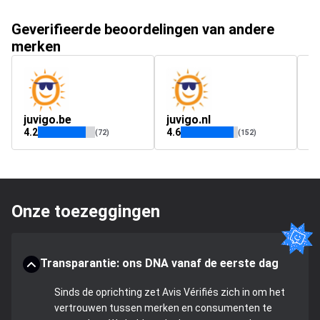
Geverifieerde beoordelingen van andere
merken
juvigo.be
juvigo.nl
h
4.2
4.6
4.
(72)
(152)
Onze toezeggingen
Transparantie: ons DNA vanaf de eerste dag
Sinds de oprichting zet Avis Vérifiés zich in om het
vertrouwen tussen merken en consumenten te