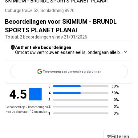
SKIMIUM - BRUNDL SPORTS PLANET PLANAI
Coburgstraße 52,
Schladming
8970
Beoordelingen voor SKIMIUM - BRUNDL
SPORTS PLANET PLANAI
Totaal: 2 beoordelingen sinds 21/01/2026
Authentieke beoordelingen
Omdat uw vertrouwen essentieel is, ondergaan alle beoordelingen een strenge controleprocedure, van verzameling tot moderatie tot publicatie, om maximale betrouwbaarheid te garanderen.
Toevoegen aan uw voorkeursbronnen
5
50%
4.5
4
50%
3
0%
2
0%
Gebaseerd op 2 beoordelingen
van de afgelopen 12 maanden
1
0%
Filteren