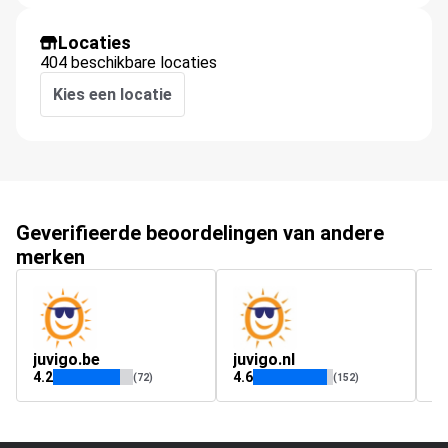
Locaties
404 beschikbare locaties
Kies een locatie
Geverifieerde beoordelingen van andere
merken
juvigo.be
juvigo.nl
h
4.2
4.6
4.
(72)
(152)