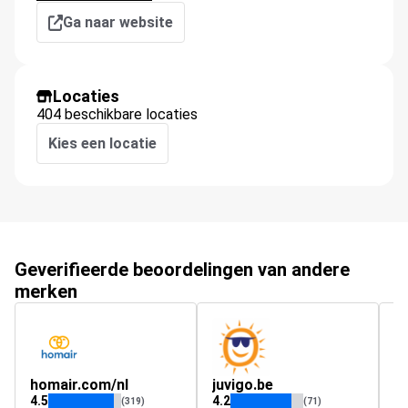
Ga naar website
Locaties
404 beschikbare locaties
Kies een locatie
Geverifieerde beoordelingen van andere
merken
homair.com/nl
juvigo.be
ju
4.5
4.2
4.
(319)
(71)